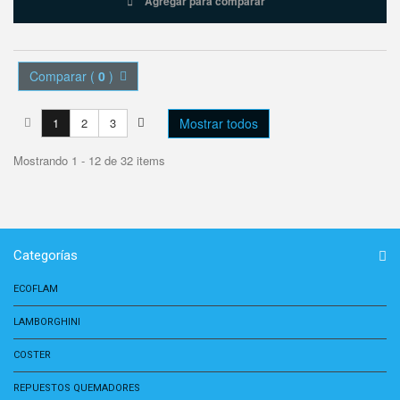
Agregar para comparar
Comparar (
0
)
1
2
3
Mostrar todos
Mostrando 1 - 12 de 32 items
Categorías
ECOFLAM
LAMBORGHINI
COSTER
REPUESTOS QUEMADORES